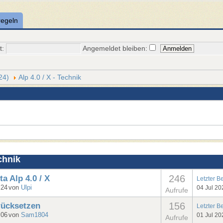
regeln
t:
Angemeldet bleiben:
24)
Alp 4.0 / X - Technik
chnik
246
a Alp 4.0 / X
Letzter B
:24
von
Ulpi
04 Jul 20
Aufrufe
156
rücksetzen
Letzter B
:06
von
Sam1804
01 Jul 20
Aufrufe