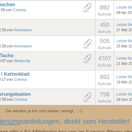
auschen
892
Letzter B
:55
von
Corinna
08 Apr 2
Aufrufe
450
Letzter B
8:16
von
Airemperor
27 Mär 2
Aufrufe
505
Letzter B
3:26
von
Airemperor
25 Mär 2
Aufrufe
 Tacho
4707
Letzter B
9:07
von
WhatsAlp
21 Mär 2
Aufrufe
 Kettenblatt
892
Letzter B
0:17
von
Corinna
19 Mär 2
Aufrufe
758
erungskasten
Letzter B
2:00
von
Corinna
28 Nov 2
Aufrufe
Die werden ja hin und wieder verlegt... ;-)
ienung
sanleitungen, direkt vom Hersteller!
her
gibt´s für Mitglieder bei uns im Service (Menu ob