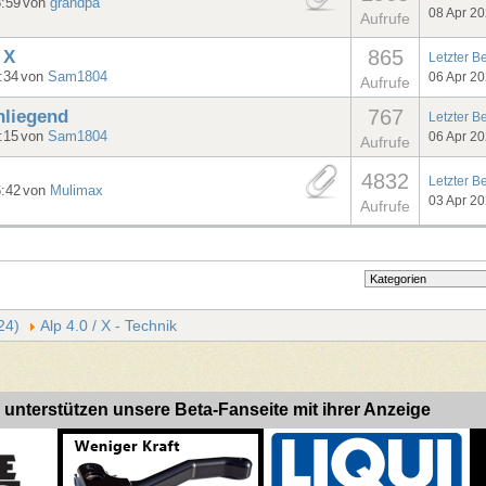
8:59
von
grandpa
08 Apr 2
Aufrufe
865
 X
Letzter B
:34
von
Sam1804
06 Apr 2
Aufrufe
767
nliegend
Letzter B
:15
von
Sam1804
06 Apr 2
Aufrufe
4832
Letzter B
6:42
von
Mulimax
03 Apr 2
Aufrufe
24)
Alp 4.0 / X - Technik
 unterstützen unsere Beta-Fanseite mit ihrer Anzeige