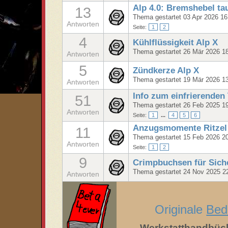
Alp 4.0: Bremshebel t
13
Thema gestartet 03 Apr 2026 16
Antworten
Seite:
1
2
4
Kühlflüssigkeit Alp X
Thema gestartet 26 Mär 2026 1
Antworten
5
Zündkerze Alp X
Thema gestartet 19 Mär 2026 1
Antworten
Info zum einfrierenden
51
Thema gestartet 26 Feb 2025 1
Antworten
Seite:
1
...
4
5
6
Anzugsmomente Ritzel /
11
Thema gestartet 15 Feb 2026 2
Antworten
Seite:
1
2
9
Crimpbuchsen für Sich
Thema gestartet 24 Nov 2025 2
Antworten
Originale
Bed
Werkstatthandbüc