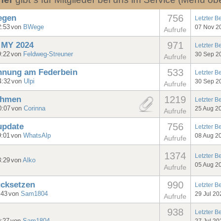
756
legen
Letzter B
2:53
von
BWege
07 Nov 2
Aufrufe
971
0 MY 2024
Letzter B
9:22
von
Feldweg-Streuner
30 Sep 2
Aufrufe
533
annung am Federbein
Letzter B
4:32
von
Ulpi
30 Sep 2
Aufrufe
1219
ehmen
Letzter B
0:07
von
Corinna
25 Aug 2
Aufrufe
756
update
Letzter B
9:01
von
WhatsAlp
08 Aug 2
Aufrufe
1374
Letzter B
8:29
von
Alko
05 Aug 2
Aufrufe
990
ücksetzen
Letzter B
:43
von
Sam1804
29 Jul 20
Aufrufe
938
Letzter B
27 Jul 20