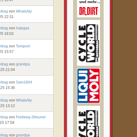
eitrag
von
WhatsAlp
25 22:31
eitrag
von
halpgas
25 16:02
eitrag
von
Tompom
25 15:57
eitrag
von
grandpa
025 21:04
eitrag
von
Sam1804
025 15:36
eitrag
von
WhatsAlp
025 13:12
eitrag
von
Feldweg-Streuner
025 17:58
eitrag
von
grandpa