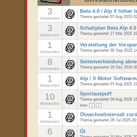
3
Beta 4.0 / Alp X höher 
Thema gestartet 07 Aug 2025 0
Antworten
3
Schaltplan Beta Alp 4.
Thema gestartet 27 Mär 2025 1
Antworten
1
Verstellung der Vorsp
Thema gestartet 30 Sep 2025 1
Antworten
8
Seitenverkleidung abn
Thema gestartet 18 Dez 2024 0
Antworten
1
Alp / X Motor Software
Thema gestartet 07 Aug 2025 1
Antworten
Sportauspuff
10
Thema gestartet 04 Aug 2025 1
Antworten
Seite:
1
2
1
Ölwechselintervall zur
Thema gestartet 28 Jul 2025 20
Antworten
6
Öl