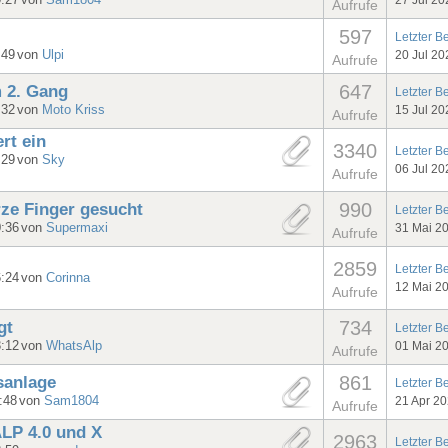
0:27
von
Sam1804
Aufrufe
597
Letzter B
:49
von
Ulpi
20 Jul 20
Aufrufe
647
m 2. Gang
Letzter B
:32
von
Moto Kriss
15 Jul 20
Aufrufe
ert ein
3340
Letzter B
:29
von
Sky
06 Jul 20
Aufrufe
990
ze Finger gesucht
Letzter B
0:36
von
Supermaxi
31 Mai 2
Aufrufe
2859
Letzter B
6:24
von
Corinna
12 Mai 2
Aufrufe
734
gt
Letzter B
3:12
von
WhatsAlp
01 Mai 2
Aufrufe
861
sanlage
Letzter B
:48
von
Sam1804
21 Apr 2
Aufrufe
ALP 4.0 und X
2963
Letzter B