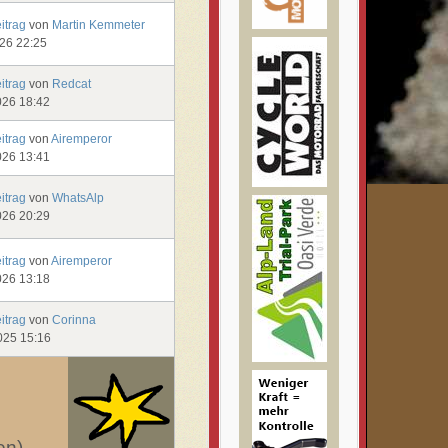
eitrag
von
Martin Kemmeter
026 22:25
eitrag
von
Redcat
026 18:42
eitrag
von
Airemperor
026 13:41
eitrag
von
WhatsAlp
026 20:29
eitrag
von
Airemperor
026 13:18
eitrag
von
Corinna
025 15:16
en)