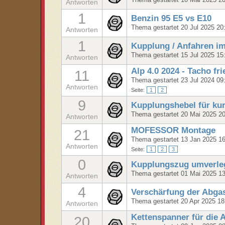
Thema gestartet 10 Mai 2025 2
Antworten
1
Benzin 95 E5 vs E10
Thema gestartet 20 Jul 2025 20
Antworten
1
Kupplung / Anfahren i
Thema gestartet 15 Jul 2025 15
Antworten
Alp 4.0 2024 - Tacho fri
11
Thema gestartet 23 Jul 2024 09
Antworten
Seite:
1
2
9
Kupplungshebel für kur
Thema gestartet 20 Mai 2025 2
Antworten
MOFESSOR Montage
21
Thema gestartet 13 Jan 2025 1
Antworten
Seite:
1
2
3
0
Kupplungszug umverle
Thema gestartet 01 Mai 2025 1
Antworten
4
Verschärfung der Abga
Thema gestartet 20 Apr 2025 18
Antworten
Kettenspanner für die 
20