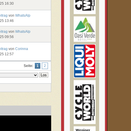
025 16:30
eitrag
von
WhatsAlp
025 13:46
eitrag
von
WhatsAlp
025 09:56
eitrag
von
Corinna
025 12:57
Seite:
1
2