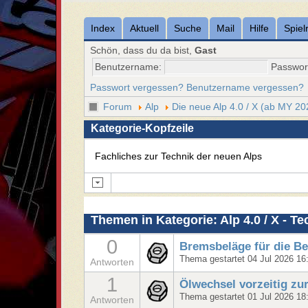
Index
Aktuell
Suche
Mail
Hilfe
Spiel
Schön, dass du da bist,
Gast
Benutzername:
Passwor
Passwort vergessen?
Benutzername vergessen?
Forum
Alp
Die neue Alp 4.0 / X (ab MY 20
Kategorie-Kopfzeile
Fachliches zur Technik der neuen Alps
Themen in Kategorie: Alp 4.0 / X - Te
0
Bremsbeläge für die Bet
Thema gestartet 04 Jul 2026 16
Antworten
1
Ölwechsel vorzeitig zu
Thema gestartet 01 Jul 2026 18
Antworten