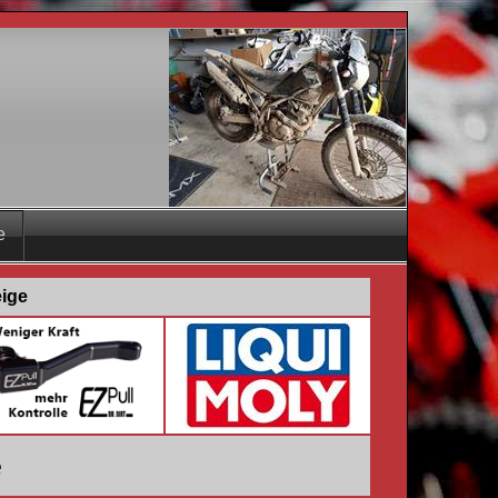
e
eige
e