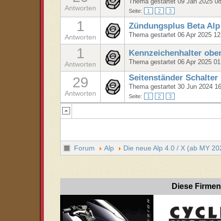
Thema gestartet 09 Jan 2025 0
Antworten
Seite:
1
2
3
1
Zündungsplus Beta Alp
Thema gestartet 06 Apr 2025 12
Antworten
1
Kennzeichenhalter obe
Thema gestartet 06 Apr 2025 01
Antworten
Seitenständer Schalter
29
Thema gestartet 30 Jun 2024 1
Antworten
Seite:
1
2
3
Forum
Alp
Die neue Alp 4.0 / X (ab MY 20
Diese Firmen