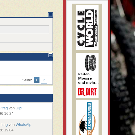
Seite:
1
2
eitrag
von
Ulpi
26 16:24
eitrag
von
WhatsAlp
26 19:04