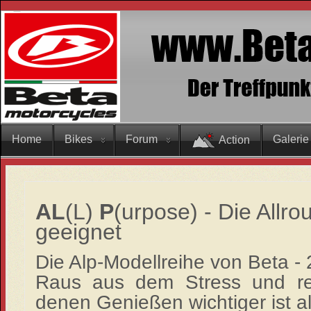
Home
Bikes
Forum
Galerie
Action
AL
(L)
P
(urpose) - Die Allro
geeignet
Die Alp-Modellreihe von Beta -
Raus aus dem Stress und rei
denen Genießen wichtiger ist a