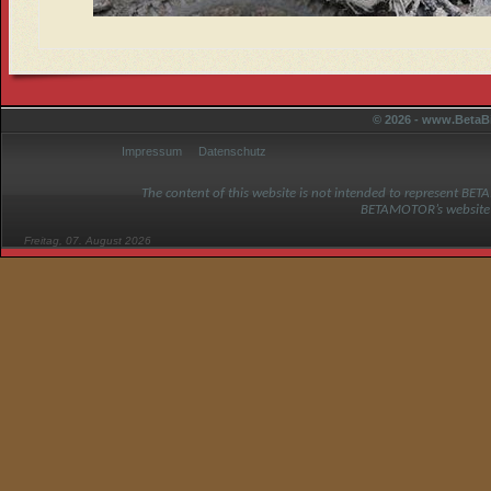
© 2026 - www.BetaBi
Impressum
Datenschutz
The content of this website is not intended to represent BET
BETAMOTOR’s website
Freitag, 07. August 2026