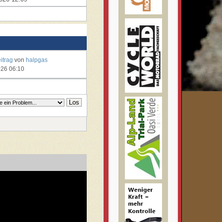
eitrag
von
halpgas
026 06:10