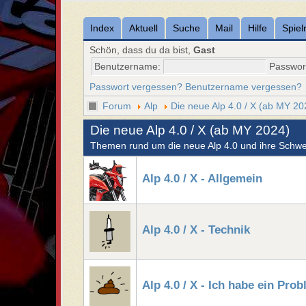
Index
Aktuell
Suche
Mail
Hilfe
Spiel
Schön, dass du da bist,
Gast
Benutzername:
Passwor
Passwort vergessen?
Benutzername vergessen?
Forum
Alp
Die neue Alp 4.0 / X (ab MY 20
Die neue Alp 4.0 / X (ab MY 2024)
Themen rund um die neue Alp 4.0 und ihre Schwes
Alp 4.0 / X - Allgemein
Alp 4.0 / X - Technik
Alp 4.0 / X - Ich habe ein Prob