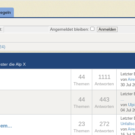
regeln
t:
Angemeldet bleiben:
24)
ter die Alp X
Letzter 
44
1111
von
Air
Themen
Antworten
30 Jul 
Letzter 
44
443
...
von
Ulpi
Themen
Antworten
04 Jul 
Letzter 
23
272
Unfallsc
lem...
von
Air
Themen
Antworten
16 Jul 