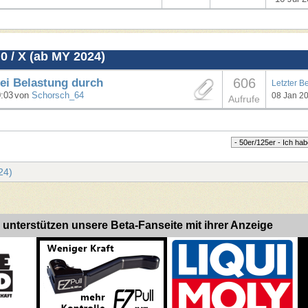
0 / X (ab MY 2024)
606
ei Belastung durch
Letzter B
0:03
von
Schorsch_64
08 Jan 2
Aufrufe
24)
 unterstützen unsere Beta-Fanseite mit ihrer Anzeige