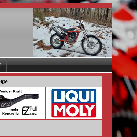
e
eige
e