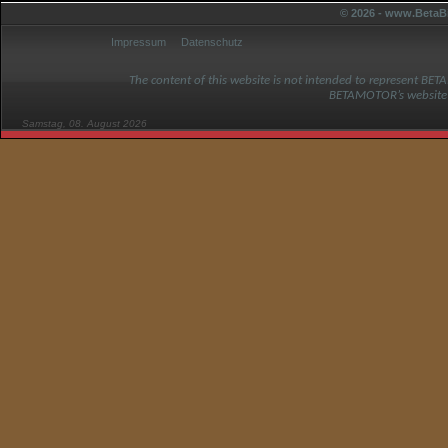
© 2026 - www.BetaBi
Impressum
Datenschutz
The content of this website is not intended to represent BET
BETAMOTOR’s website
Samstag, 08. August 2026