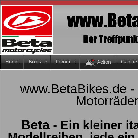
Home
Bikes
Forum
Galerie
Action
www.BetaBikes.de - 
Motorräde
Beta
- Ein kleiner it
Modellreihen, jede ein 