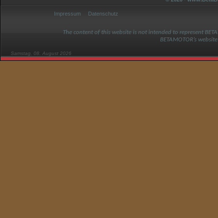
Impressum
Datenschutz
The content of this website is not intended to represent BET
BETAMOTOR’s website
Samstag, 08. August 2026