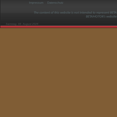
Impressum
Datenschutz
The content of this website is not intended to represent BET
BETAMOTOR’s website
Samstag, 08. August 2026