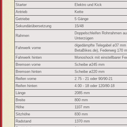
Starter
Elektro und Kick
Antrieb
Kette
Getriebe
5 Gänge
Sekundärübersetzung
15/48
Doppelschleifen Rohrrahmen au
Rahmen
Unterzügen
ölgedämpfte Telegabel ø37 mm
Fahrwerk vorne
BetaBikes.de), Federweg 170 
Fahrwerk hinten
Monoshock mit einstellbarer F
Bremsen vorne
Scheibe ø245 mm
Bremsen hinten
Scheibe ø220 mm
Reifen vorne
2.75 - 21 oder 90/90-21
Reifen hinten
4.00 - 18 oder 120/80-18
Länge
2085 mm
Breite
800 mm
Höhe
1107 mm
Sitzhöhe
830 mm
Radstand
1370 mm