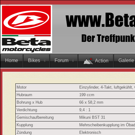
Home
Bikes
Forum
Galerie
Action
Motor
Einzylinder, 4-Takt, luftgekühlt
Hubraum
199 ccm
Bohrung x Hub
66 x 58,2 mm
Verdichtung
9,4 : 1
Gemischaufbereitung
Mikuni BST 31
Kupplung
Mehrscheibenkupplung im Öba
Zündung
Elektronisch