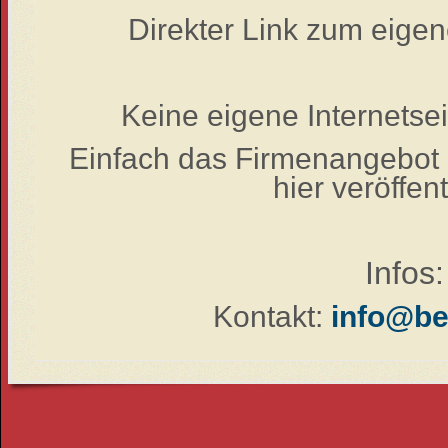
Direkter Link zum eigene
Keine eigene Internetse
Einfach das Firmenangebot 
hier veröffen
Infos:
Kontakt:
info@be