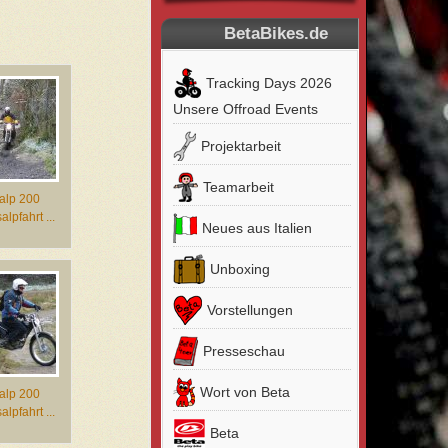
BetaBikes.de
Tracking Days 2026
Unsere Offroad Events
Projektarbeit
Teamarbeit
 alp 200
alpfahrt ...
Neues aus Italien
Unboxing
Vorstellungen
Presseschau
Wort von Beta
 alp 200
alpfahrt ...
Beta