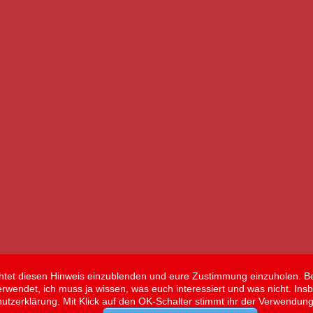
flichtet diesen Hinweis einzublenden und eure Zustimmung einzuholen. B
erwendet, ich muss ja wissen, was euch interessiert und was nicht. Ins
hutzerklärung. Mit Klick auf den OK-Schalter stimmt ihr der Verwendun