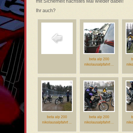
mit Sicherheit nächstes Mal wieder dabei!
Ihr auch?
beta alp 200
b
nikolausalpfahrt ...
niko
beta alp 200
beta alp 200
b
nikolausalpfahrt ...
nikolausalpfahrt ...
niko