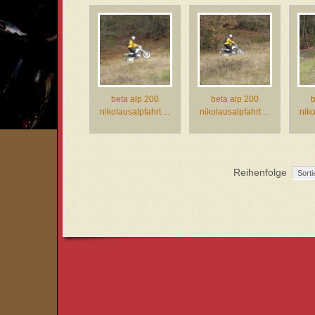
beta alp 200
beta alp 200
b
nikolausalpfahrt ...
nikolausalpfahrt ...
niko
Reihenfolge