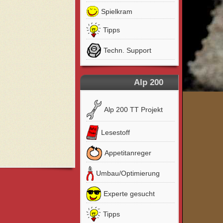
Spielkram
Tipps
Techn. Support
Alp 200
Alp 200 TT Projekt
Lesestoff
Appetitanreger
Umbau/Optimierung
Experte gesucht
Tipps