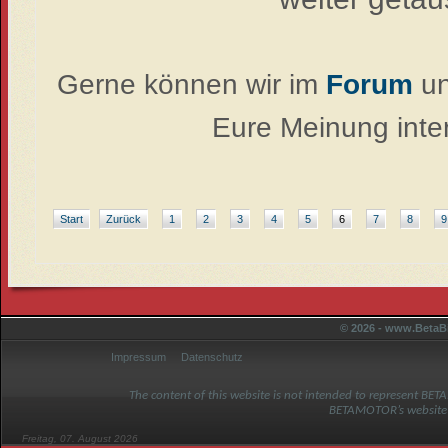
Gerne können wir im
Forum
un
Eure Meinung inter
Start
Zurück
1
2
3
4
5
6
7
8
9
© 2026 - www.BetaBi
Impressum
Datenschutz
The content of this website is not intended to represent BET
BETAMOTOR’s website
Freitag, 07. August 2026