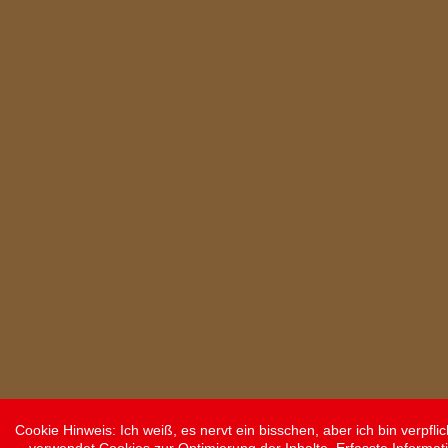
Cookie Hinweis: Ich weiß, es nervt ein bisschen, aber ich bin verpf