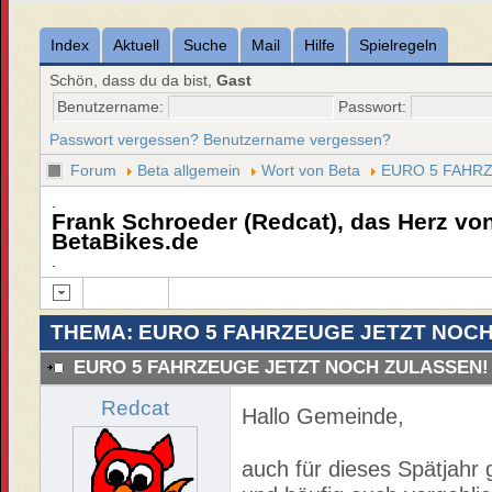
Index
Aktuell
Suche
Mail
Hilfe
Spielregeln
Schön, dass du da bist,
Gast
Benutzername:
Passwort:
Passwort vergessen?
Benutzername vergessen?
Forum
Beta allgemein
Wort von Beta
EURO 5 FAHR
.
Frank Schroeder (Redcat), das Herz von 
BetaBikes.de
.
THEMA: EURO 5 FAHRZEUGE JETZT NOCH
EURO 5 FAHRZEUGE JETZT NOCH ZULASSEN!
Redcat
Hallo Gemeinde,
auch für dieses Spätjahr 