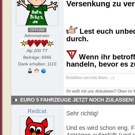
Versenkung zu ver
Lest euch unbed
OFFLINE
Administrator
durch.
Alp 200 TT
Wenn ihr betroff
Beiträge: 6946
handeln, bevor es zu
Dank erhalten: 1110
BetaBikes are beta Bikes... ;-)
Ihr wollt mit uns diskutieren? Oben i
EURO 5 FAHRZEUGE JETZT NOCH ZULASSEN!
Redcat
Sehr richtig!
Und es wird schon eng. F