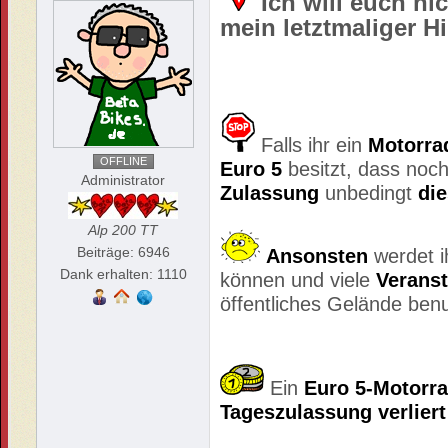
Ich will euch ni
mein letztmaliger H
Falls ihr ein
Motorra
OFFLINE
Euro 5
besitzt, dass noch
Administrator
Zulassung
unbedingt
di
Alp 200 TT
Beiträge: 6946
Ansonsten
werdet i
Dank erhalten: 1110
können und viele
Verans
öffentliches Gelände ben
Ein
Euro 5-Motorr
Tageszulassung
verliert