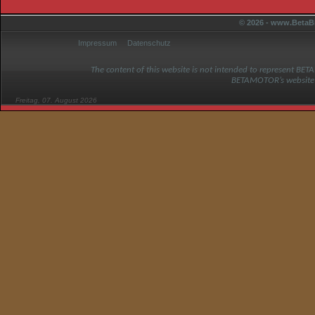
© 2026 - www.BetaBi
Impressum
Datenschutz
The content of this website is not intended to represent BET
BETAMOTOR’s website
Freitag, 07. August 2026