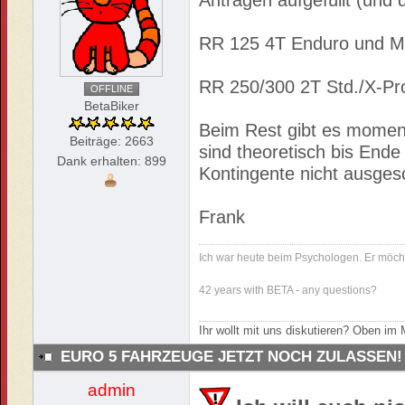
Anträgen aufgefüllt (und 
RR 125 4T Enduro und Mo
RR 250/300 2T Std./X-Pr
OFFLINE
BetaBiker
Beim Rest gibt es mome
Beiträge: 2663
sind theoretisch bis Ende
Dank erhalten: 899
Kontingente nicht ausgesc
Frank
Ich war heute beim Psychologen. Er möch
42 years with BETA - any questions?
Ihr wollt mit uns diskutieren? Oben i
EURO 5 FAHRZEUGE JETZT NOCH ZULASSEN!
admin