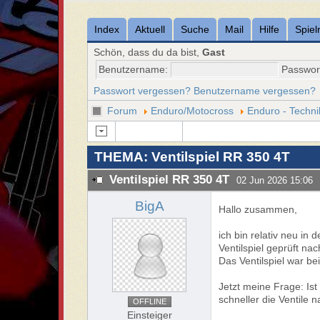
Index
Aktuell
Suche
Mail
Hilfe
Spiel
Schön, dass du da bist,
Gast
Benutzername:
Passwor
Passwort vergessen?
Benutzername vergessen?
Forum
Enduro/Motocross
Enduro - Techni
THEMA: Ventilspiel RR 350 4T
Ventilspiel RR 350 4T
02 Jun 2026 15:06
BigA
Hallo zusammen,
ich bin relativ neu i
Ventilspiel geprüft nac
Das Ventilspiel war be
Jetzt meine Frage: Ist
schneller die Ventile 
OFFLINE
Einsteiger