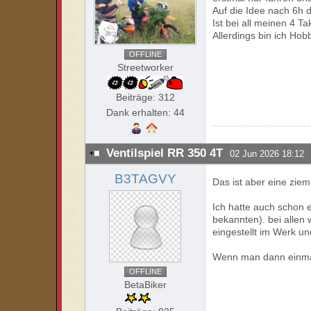
Auf die Idee nach 6h 
Ist bei all meinen 4 T
Allerdings bin ich Hob
OFFLINE
Streetworker
Beiträge: 312
Dank erhalten: 44
Ventilspiel RR 350 4T
02 Jun 2026 18:12
B3TAGVY
Das ist aber eine ziem
Ich hatte auch schon e
bekannten). bei allen 
eingestellt im Werk u
Wenn man dann einmal 
OFFLINE
BetaBiker