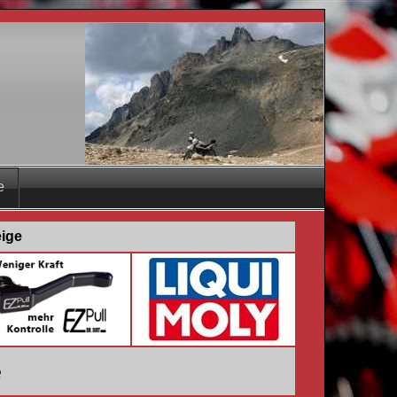
e
eige
e