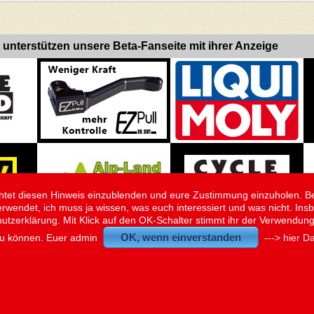
 unterstützen unsere Beta-Fanseite mit ihrer Anzeige
flichtet diesen Hinweis einzublenden und eure Zustimmung einzuholen. B
erwendet, ich muss ja wissen, was euch interessiert und was nicht. Ins
hutzerklärung. Mit Klick auf den OK-Schalter stimmt ihr der Verwendun
OK, wenn einverstanden
zu können. Euer admin
---> hier 
Ladezeit der Seite: 0.115 Sekunden
© 2026 - www.BetaBikes.de - Der Treffpunkt der Betafans