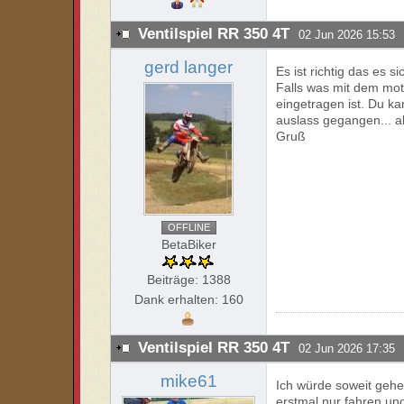
Ventilspiel RR 350 4T
02 Jun 2026 15:53
gerd langer
Es ist richtig das es 
Falls was mit dem moto
eingetragen ist. Du k
auslass gegangen... a
Gruß
OFFLINE
BetaBiker
Beiträge: 1388
Dank erhalten: 160
Ventilspiel RR 350 4T
02 Jun 2026 17:35
mike61
Ich würde soweit geh
erstmal nur fahren un