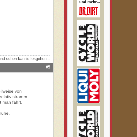
nd schon kann's losgehen...
#5
eilweise von
 relativ stramm
t man fährt.
ruhe.