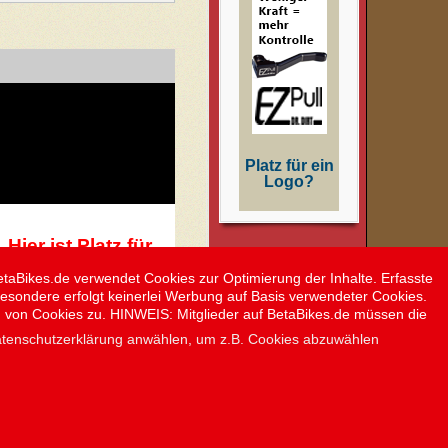
Platz für ein
Logo?
Hier ist Platz für
ein weiteres
etaBikes.de verwendet Cookies zur Optimierung der Inhalte. Erfasste
Logo
besondere erfolgt keinerlei Werbung auf Basis verwendeter Cookies.
g von Cookies zu. HINWEIS: Mitglieder auf BetaBikes.de müssen die
Datenschutzerklärung anwählen, um z.B. Cookies abzuwählen