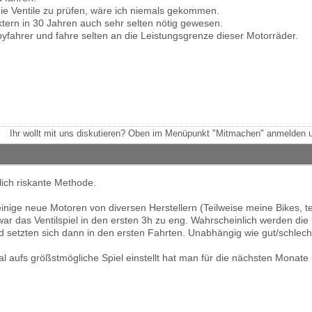
die Ventile zu prüfen, wäre ich niemals gekommen.
aktern in 30 Jahren auch sehr selten nötig gewesen.
byfahrer und fahre selten an die Leistungsgrenze dieser Motorräder.
Ihr wollt mit uns diskutieren? Oben im Menüpunkt "Mitmachen" anmelden u
lich riskante Methode.
inige neue Motoren von diversen Herstellern (Teilweise meine Bikes, t
war das Ventilspiel in den ersten 3h zu eng. Wahrscheinlich werden die
nd setzten sich dann in den ersten Fahrten. Unabhängig wie gut/schlech
aufs größstmögliche Spiel einstellt hat man für die nächsten Monate 