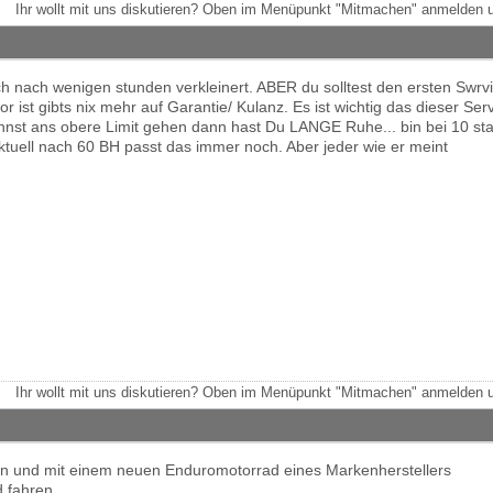
Ihr wollt mit uns diskutieren? Oben im Menüpunkt "Mitmachen" anmelden u
sich nach wenigen stunden verkleinert. ABER du solltest den ersten Swr
r ist gibts nix mehr auf Garantie/ Kulanz. Es ist wichtig das dieser Ser
annst ans obere Limit gehen dann hast Du LANGE Ruhe... bin bei 10 st
ktuell nach 60 BH passt das immer noch. Aber jeder wie er meint
Ihr wollt mit uns diskutieren? Oben im Menüpunkt "Mitmachen" anmelden u
en und mit einem neuen Enduromotorrad eines Markenherstellers
d fahren.