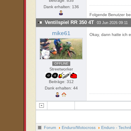
Beiträge: 835
Dank erhalten: 136
Folgende Benutzer be
Ventilspiel RR 350 4T
03 Jun 2026 09:11
mike61
Okay, dann hatte ich e
OFFLINE
Streetworker
Beiträge: 312
Dank erhalten: 44
Forum
Enduro/Motocross
Enduro - Techni