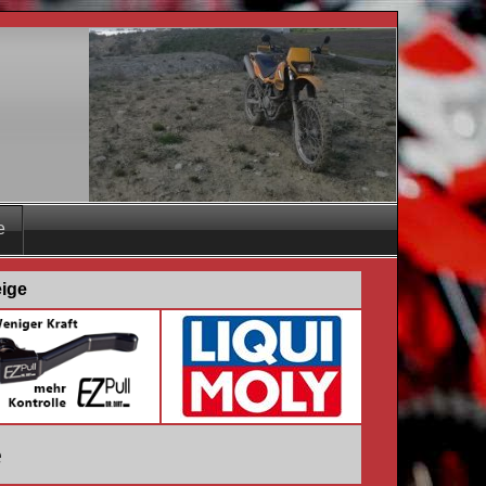
e
eige
e