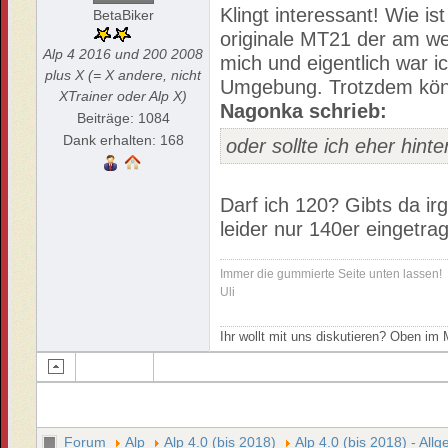
Klingt interessant! Wie is
BetaBiker
originale MT21 der am we
Alp 4 2016 und 200 2008
mich und eigentlich war i
plus X (= X andere, nicht
Umgebung. Trotzdem könn
XTrainer oder Alp X)
Nagonka schrieb:
Beiträge: 1084
Dank erhalten: 168
oder sollte ich eher hin
Darf ich 120? Gibts da i
leider nur 140er eingetra
Immer die gummierte Seite unten lassen!
Uli
Ihr wollt mit uns diskutieren? Oben i
Forum
Alp
Alp 4.0 (bis 2018)
Alp 4.0 (bis 2018) - All