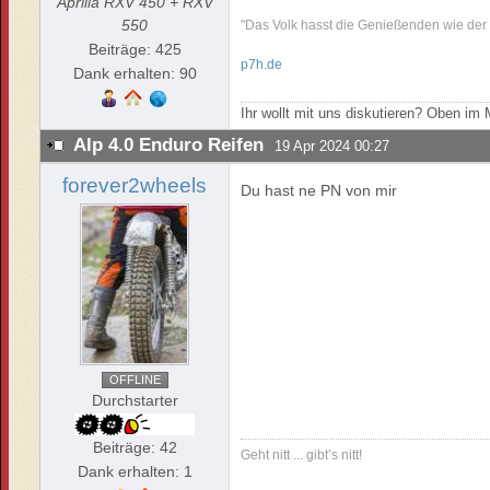
Aprilia RXV 450 + RXV
550
"Das Volk hasst die Genießenden wie der
Beiträge: 425
p7h.de
Dank erhalten: 90
Ihr wollt mit uns diskutieren? Oben i
Alp 4.0 Enduro Reifen
19 Apr 2024 00:27
forever2wheels
Du hast ne PN von mir
OFFLINE
Durchstarter
Beiträge: 42
Geht nitt ... gibt’s nitt!
Dank erhalten: 1