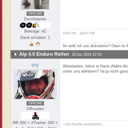
OFFLINE
Durchstarter
Beiträge: 42
Geht nitt ... gibt’s nitt!
Dank erhalten: 1
Ihr wollt mit uns diskutieren? Oben i
Alp 4.0 Enduro Reifen
18 Apr 2024 22:50
sry
Wiesbaden, fahre in Nack (Nähe Alze
unter uns abklären? Ist ja nicht gan
OFFLINE
Offroader
RR 350 + XTrainer 300 +
- Alle Rechte vorbehalten -