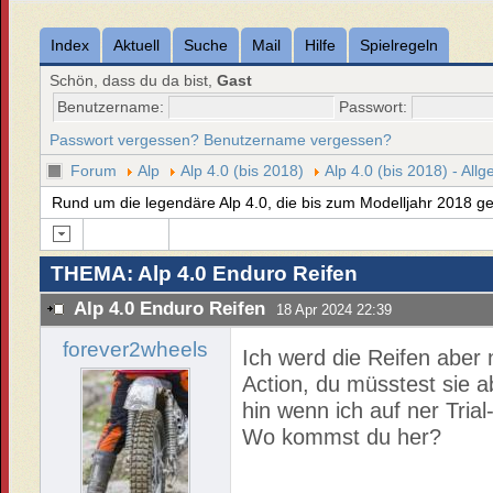
Index
Aktuell
Suche
Mail
Hilfe
Spielregeln
Schön, dass du da bist,
Gast
Benutzername:
Passwort:
Passwort vergessen?
Benutzername vergessen?
Forum
Alp
Alp 4.0 (bis 2018)
Alp 4.0 (bis 2018) - All
Rund um die legendäre Alp 4.0, die bis zum Modelljahr 2018 geb
THEMA: Alp 4.0 Enduro Reifen
Alp 4.0 Enduro Reifen
18 Apr 2024 22:39
forever2wheels
Ich werd die Reifen aber n
Action, du müsstest sie a
hin wenn ich auf ner Trial
Wo kommst du her?