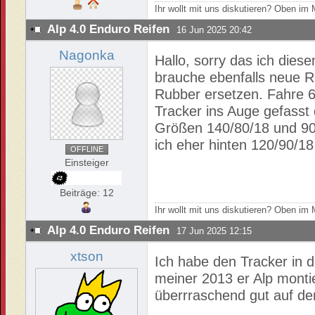
Ihr wollt mit uns diskutieren? Oben i
Alp 4.0 Enduro Reifen
16 Jun 2025 20:42
Nagonka
Hallo, sorry das ich die
brauche ebenfalls neue Re
Rubber ersetzen. Fahre 
Tracker ins Auge gefasst
Größen 140/80/18 und 90/
ich eher hinten 120/90/
OFFLINE
Einsteiger
Beiträge: 12
Ihr wollt mit uns diskutieren? Oben i
Alp 4.0 Enduro Reifen
17 Jun 2025 12:15
xtson
Ich habe den Tracker in 
meiner 2013 er Alp monti
überrraschend gut auf d