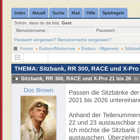
Index
Aktuell
Suche
Mail
Hilfe
Spielregeln
Schön, dass du da bist,
Gast
Benutzername:
Passwort:
Passwort vergessen?
Benutzername vergessen?
Forum
Enduro/Motocross
Enduro - Allgemein
Sitzban
THEMA: Sitzbank, RR 300, RACE und X-Pro 
Sitzbank, RR 300, RACE und X-Pro 21 bis 26
01
Doc Brown
Passen die Sitzbänke de
2021 bis 2026 untereinan
Anhand der Teilenummern l
22 und 23 austauschbar s
Ich möchte die Sitzbank 
austauschen. Überziehen ka