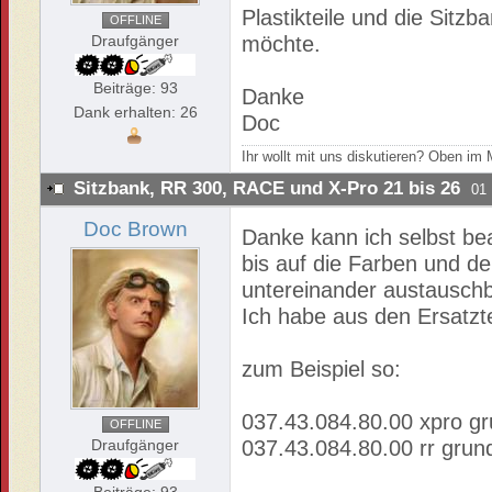
Plastikteile und die Sit
OFFLINE
Draufgänger
möchte.
Beiträge: 93
Danke
Dank erhalten: 26
Doc
Ihr wollt mit uns diskutieren? Oben i
Sitzbank, RR 300, RACE und X-Pro 21 bis 26
01
Doc Brown
Danke kann ich selbst bea
bis auf die Farben und d
untereinander austauschb
Ich habe aus den Ersatzte
zum Beispiel so:
037.43.084.80.00 xpro gr
OFFLINE
Draufgänger
037.43.084.80.00 rr grun