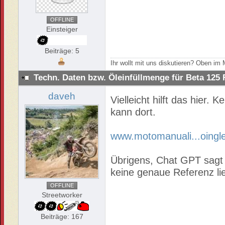
OFFLINE
Einsteiger
Beiträge: 5
Ihr wollt mit uns diskutieren? Oben i
Techn. Daten bzw. Öleinfüllmenge für Beta 125
daveh
Vielleicht hilft das hier.
kann dort.
www.motomanuali...oingl
Übrigens, Chat GPT sagt 
keine genaue Referenz lie
OFFLINE
Streetworker
Beiträge: 167