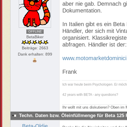
aber nie gab. Demnach gib
Dokumentation.
In Italien gibt es ein Bet
Händler, der sich mit Vin
OFFLINE
BetaBiker
organisiert. Klassikregist
abfragen. Händler ist der:
Beiträge: 2663
Dank erhalten: 899
www.motomarketdominici.i
Frank
Ich war heute beim Psychologen. Er möch
42 years with BETA - any questions?
Ihr wollt mit uns diskutieren? Oben i
Techn. Daten bzw. Öleinfüllmenge für Beta 125
Beta-Oldie