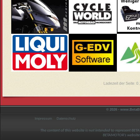
Ladezeit der Seite: 
© 2026 - www.BetaBi
Impressum
Datenschutz
The content of this website is not intended to represent BET
BETAMOTOR’s website