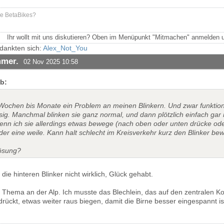
ne BetaBikes?
Ihr wollt mit uns diskutieren? Oben im Menüpunkt "Mitmachen" anmelden u
dankten sich:
Alex_Not_You
mmer.
02 Nov 2025 10:58
b:
r Wochen bis Monate ein Problem an meinen Blinkern. Und zwar funktio
ssig. Manchmal blinken sie ganz normal, und dann plötzlich einfach gar
enn ich sie allerdings etwas bewege (nach oben oder unten drücke od
der eine weile. Kann halt schlecht im Kreisverkehr kurz den Blinker be
Lösung?
die hinteren Blinker nicht wirklich, Glück gehabt.
s Thema an der Alp. Ich musste das Blechlein, das auf den zentralen Ko
drückt, etwas weiter raus biegen, damit die Birne besser eingespannt i