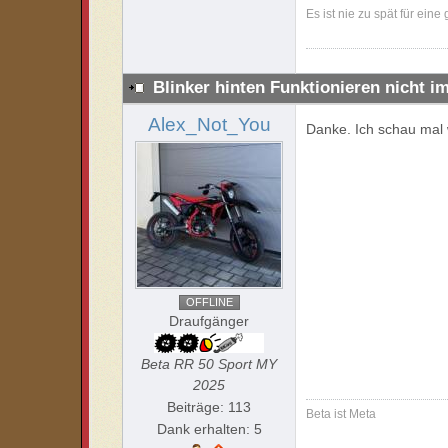
Es ist nie zu spät für eine
Blinker hinten Funktionieren nicht i
Alex_Not_You
Danke. Ich schau mal
OFFLINE
Draufgänger
Beta RR 50 Sport MY
2025
Beiträge: 113
Beta ist Meta
Dank erhalten: 5