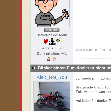
OFFLINE
BetaBikes.de-Team
Beiträge: 3673
Was ist schon ein Tag oh
Dank erhalten: 441
Blinker hinten Funktionieren nicht i
Alex_Not_You
Ja, werde ich machen
Bin gerade knapp 100
Falls wieder etwas is
Auf jeden fall danke. Fü