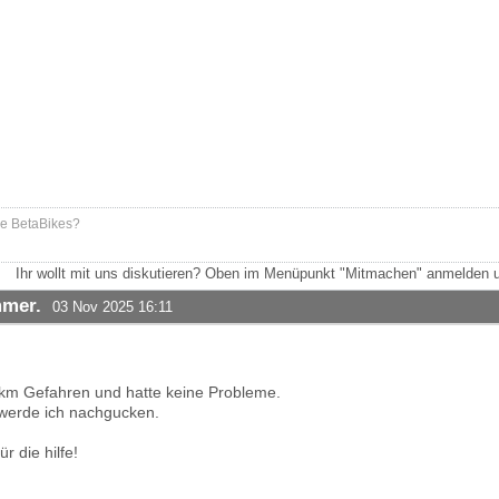
ne BetaBikes?
Ihr wollt mit uns diskutieren? Oben im Menüpunkt "Mitmachen" anmelden u
mmer.
03 Nov 2025 16:11
.
km Gefahren und hatte keine Probleme.
t werde ich nachgucken.
r die hilfe!