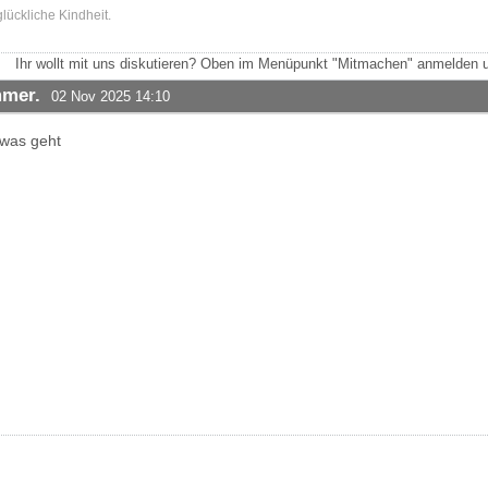
 glückliche Kindheit.
Ihr wollt mit uns diskutieren? Oben im Menüpunkt "Mitmachen" anmelden u
mmer.
02 Nov 2025 14:10
 was geht