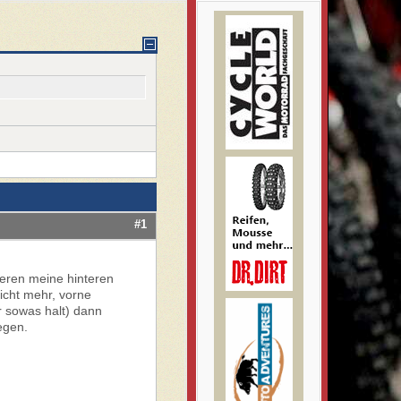
#1
ieren meine hinteren
nicht mehr, vorne
r sowas halt) dann
egen.