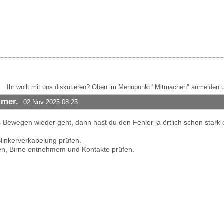
Ihr wollt mit uns diskutieren? Oben im Menüpunkt "Mitmachen" anmelden u
mmer.
02 Nov 2025 08:25
 Bewegen wieder geht, dann hast du den Fehler ja örtlich schon stark 
linkerverkabelung prüfen.
en, Birne entnehmem und Kontakte prüfen.