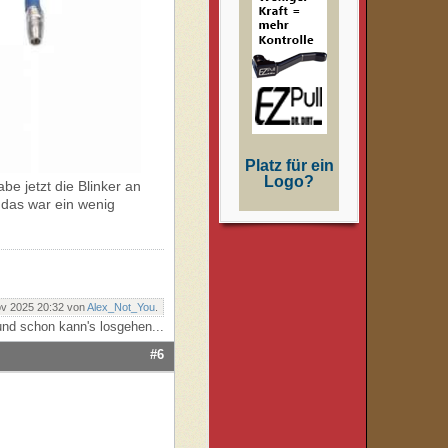
Platz für ein
Logo?
be jetzt die Blinker an
e das war ein wenig
ov 2025 20:32 von
Alex_Not_You
.
nd schon kann's losgehen...
#6