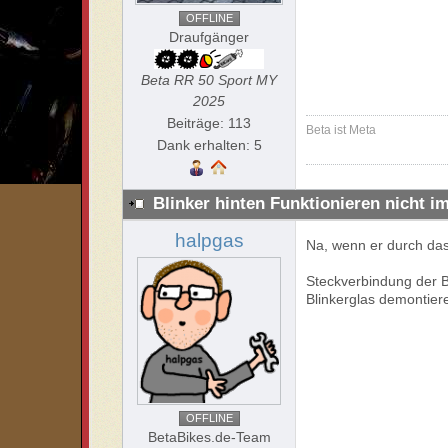
OFFLINE
Draufgänger
Beta RR 50 Sport MY
2025
Beiträge: 113
Beta ist Meta
Dank erhalten: 5
Blinker hinten Funktionieren nicht i
halpgas
Na, wenn er durch das
Steckverbindung der B
Blinkerglas demontier
OFFLINE
BetaBikes.de-Team