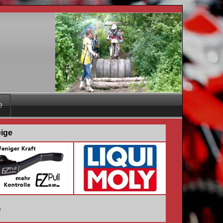
e
eige
e