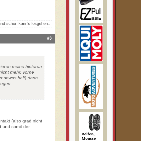
nd schon kann's losgehen...
#3
nieren meine hinteren
 nicht mehr, vorne
er sowas halt) dann
wegen.
ntakt (also grad nicht
st und somit der