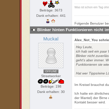
Was ist schon ein Tag oh
Beiträge: 3673
Dank erhalten: 441
Folgende Benutzer be
Blinker hinten Funktionieren nicht i
Muckal
Alex_Not_You schrie
Hey Leute,
ich hab seit ein paa
Blinker nicht zuverlä
geht’s aber immer. W
Funktionieren sie wie
OFFLINE
Hat wer Tipps/eine 
Streetworker
Im Kreisel brauchst du 
Beiträge: 198
Dank erhalten: 30
Ich hatte ein ähnliche
der Mantel) der Birne 
Kontakt besser wird.