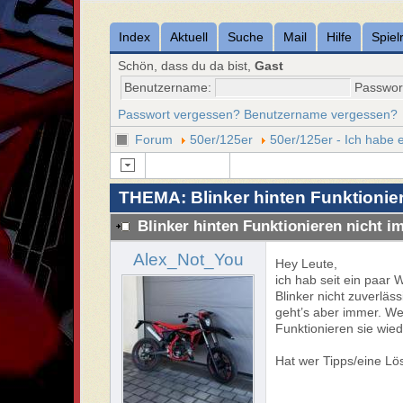
Index
Aktuell
Suche
Mail
Hilfe
Spiel
Schön, dass du da bist,
Gast
Benutzername:
Passwor
Passwort vergessen?
Benutzername vergessen?
Forum
50er/125er
50er/125er - Ich habe e
THEMA: Blinker hinten Funktionier
Blinker hinten Funktionieren nicht i
Alex_Not_You
Hey Leute,
ich hab seit ein paar
Blinker nicht zuverläs
geht’s aber immer. We
Funktionieren sie wied
Hat wer Tipps/eine L