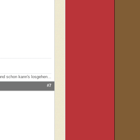
nd schon kann's losgehen...
#7