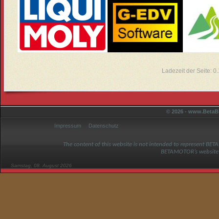
Ladezeit der Seite: 
© 2026 - www.BetaBi
Impressum
Datenschutz
The content of this website is not intended to represent BET
BETAMOTOR’s website
Samstag, 08. August 2026