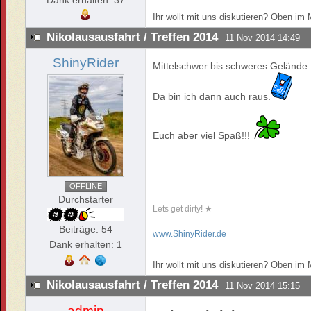
Dank erhalten: 37
Ihr wollt mit uns diskutieren? Oben i
Nikolausausfahrt / Treffen 2014
11 Nov 2014 14:49
ShinyRider
Mittelschwer bis schweres Gelände.
Da bin ich dann auch raus.
Euch aber viel Spaß!!!
OFFLINE
Durchstarter
Lets get dirty! ★
Beiträge: 54
www.ShinyRider.de
Dank erhalten: 1
Ihr wollt mit uns diskutieren? Oben i
Nikolausausfahrt / Treffen 2014
11 Nov 2014 15:15
admin