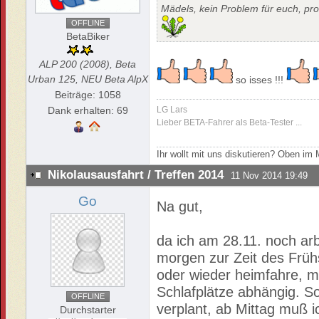
Mädels, kein Problem für euch, pro
OFFLINE
BetaBiker
ALP 200 (2008), Beta
Urban 125, NEU Beta AlpX
so isses !!!
Beiträge: 1058
Dank erhalten: 69
LG Lars
Lieber BETA-Fahrer als Beta-Tester ...
Ihr wollt mit uns diskutieren? Oben i
Nikolausausfahrt / Treffen 2014
11 Nov 2014 19:49
Go
Na gut,
da ich am 28.11. noch ar
morgen zur Zeit des Früh
oder wieder heimfahre, m
Schlafplätze abhängig. S
OFFLINE
verplant, ab Mittag muß i
Durchstarter