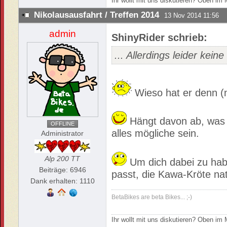
Ihr wollt mit uns diskutieren? Oben i
Nikolausausfahrt / Treffen 2014
13 Nov 2014 11:56
admin
ShinyRider schrieb:
... Allerdings leider kei
Wieso hat er denn (
Hängt davon ab, was 
OFFLINE
alles mögliche sein.
Administrator
Alp 200 TT
Um dich dabei zu hab
Beiträge: 6946
passt, die Kawa-Kröte nat
Dank erhalten: 1110
BetaBikes are beta Bikes... ;-)
Ihr wollt mit uns diskutieren? Oben i