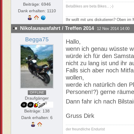
Beiträge: 6946
BetaBikes are beta Bikes... ;-)
Dank erhalten: 1110
Ihr wollt mit uns diskutieren? Oben i
Nikolausausfahrt / Treffen 2014
12 Nov 2014 14:00
Begga75
Hallo,
wenn ich genau wüsste wo
würde ich für den Samsta
nicht zu lang ist und ihr
Falls sich aber noch Mit
wollen,
werde ich natürlich den P
Personen!?) gerne räume
OFFLINE
Draufgänger
Dann fahr ich nach Bilsta
Beiträge: 138
Gruss Dirk
Dank erhalten: 6
der freundliche Endurist