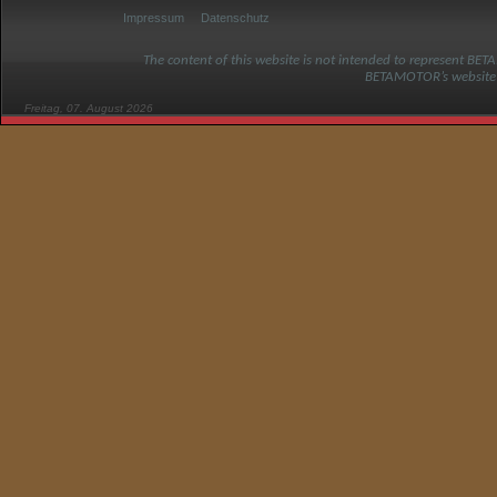
Impressum
Datenschutz
The content of this website is not intended to represent BET
BETAMOTOR’s website
Freitag, 07. August 2026