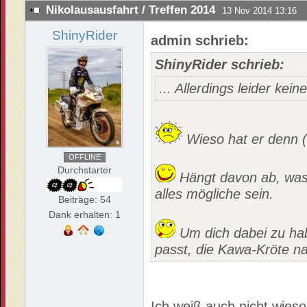
Nikolausausfahrt / Treffen 2014
13 Nov 2014 13:16
ShinyRider
admin schrieb:
ShinyRider schrieb:
... Allerdings leider ke
Wieso hat er denn (
OFFLINE
Durchstarter
Hängt davon ab, was 
alles mögliche sein.
Beiträge: 54
Dank erhalten: 1
Um dich dabei zu ha
passt, die Kawa-Kröte na
Ich weiß auch nicht wieso 