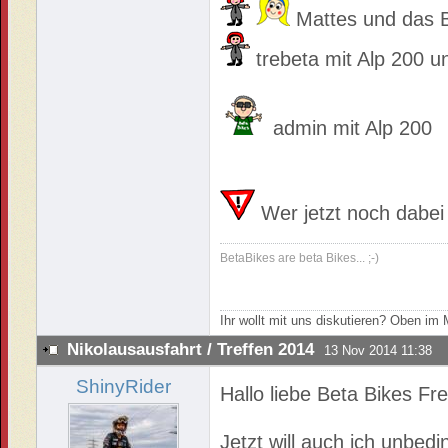
Mattes und das Be
trebeta mit Alp 200 u
admin mit Alp 200
Wer jetzt noch dabei s
BetaBikes are beta Bikes... ;-)
Ihr wollt mit uns diskutieren? Oben i
Nikolausausfahrt / Treffen 2014
13 Nov 2014 11:38
ShinyRider
Hallo liebe Beta Bikes Fr
Jetzt will auch ich unbedi