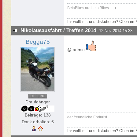
BetaBikes are beta Bikes... ;-)
Ihr wollt mit uns diskutieren? Oben i
Nikolausausfahrt / Treffen 2014
12 Nov 2014 15:33
Begga75
@ admin
OFFLINE
Draufgänger
Beiträge: 138
der freundliche Endurist
Dank erhalten: 6
Ihr wollt mit uns diskutieren? Oben i