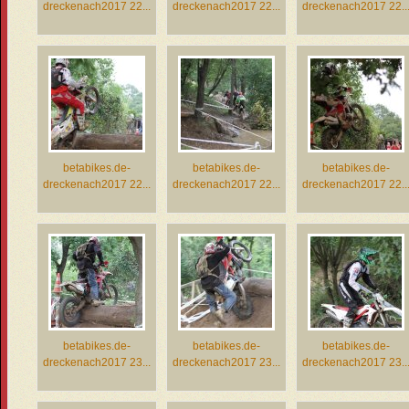
dreckenach2017 22...
dreckenach2017 22...
dreckenach2017 22..
betabikes.de-
betabikes.de-
betabikes.de-
dreckenach2017 22...
dreckenach2017 22...
dreckenach2017 22..
betabikes.de-
betabikes.de-
betabikes.de-
dreckenach2017 23...
dreckenach2017 23...
dreckenach2017 23..