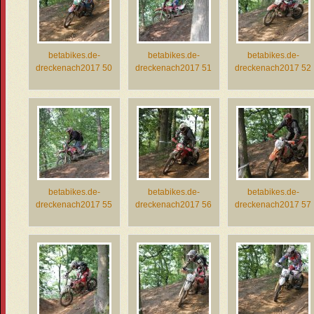
betabikes.de-
betabikes.de-
betabikes.de-
dreckenach2017 50
dreckenach2017 51
dreckenach2017 52
betabikes.de-
betabikes.de-
betabikes.de-
dreckenach2017 55
dreckenach2017 56
dreckenach2017 57