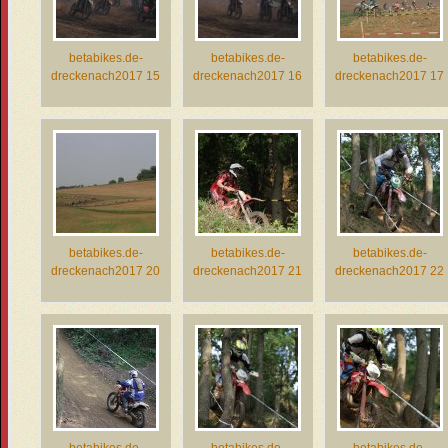
betabikes.de-
betabikes.de-
betabikes.de-
dreckenach2017 15
dreckenach2017 16
dreckenach2017 17
betabikes.de-
betabikes.de-
betabikes.de-
dreckenach2017 20
dreckenach2017 21
dreckenach2017 22