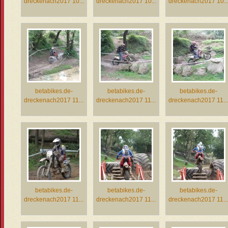
dreckenach2017 10...
dreckenach2017 10...
dreckenach2017 10..
betabikes.de-
betabikes.de-
betabikes.de-
dreckenach2017 11...
dreckenach2017 11...
dreckenach2017 11..
betabikes.de-
betabikes.de-
betabikes.de-
dreckenach2017 11...
dreckenach2017 11...
dreckenach2017 11..