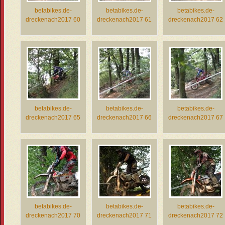
betabikes.de-
betabikes.de-
betabikes.de-
dreckenach2017 60
dreckenach2017 61
dreckenach2017 62
betabikes.de-
betabikes.de-
betabikes.de-
dreckenach2017 65
dreckenach2017 66
dreckenach2017 67
betabikes.de-
betabikes.de-
betabikes.de-
dreckenach2017 70
dreckenach2017 71
dreckenach2017 72