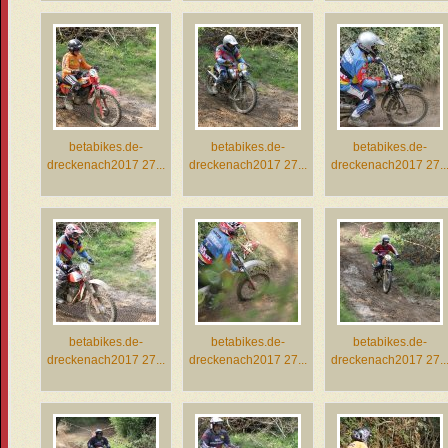
betabikes.de-
betabikes.de-
betabikes.de-
dreckenach2017 27...
dreckenach2017 27...
dreckenach2017 27..
betabikes.de-
betabikes.de-
betabikes.de-
dreckenach2017 27...
dreckenach2017 27...
dreckenach2017 27..