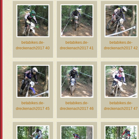
betabikes.de-
betabikes.de-
betabikes.de-
dreckenach2017 40
dreckenach2017 41
dreckenach2017 42
betabikes.de-
betabikes.de-
betabikes.de-
dreckenach2017 45
dreckenach2017 46
dreckenach2017 47