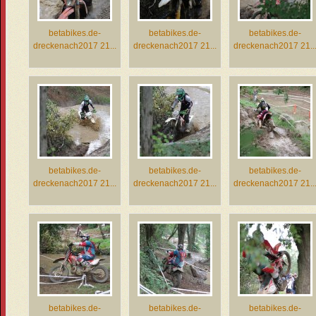
betabikes.de-
betabikes.de-
betabikes.de-
dreckenach2017 21...
dreckenach2017 21...
dreckenach2017 21..
betabikes.de-
betabikes.de-
betabikes.de-
dreckenach2017 21...
dreckenach2017 21...
dreckenach2017 21..
betabikes.de-
betabikes.de-
betabikes.de-