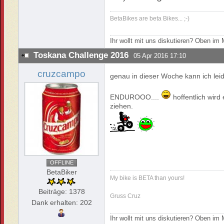
BetaBikes are beta Bikes... ;-)
Ihr wollt mit uns diskutieren? Oben i
Toskana Challenge 2016
05 Apr 2016 17:10
cruzcampo
genau in dieser Woche kann ich leide
ENDUROOO....
hoffentlich wir
ziehen.
OFFLINE
BetaBiker
My bike is BETA than yours!
Beiträge: 1378
Gruss Cruz
Dank erhalten: 202
Ihr wollt mit uns diskutieren? Oben i