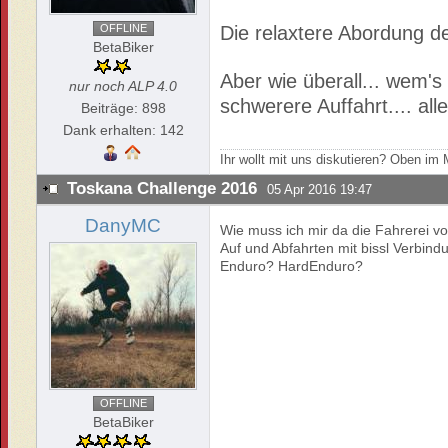
OFFLINE
Die relaxtere Abordung 
BetaBiker
Aber wie überall... wem's 
nur noch ALP 4.0
schwerere Auffahrt.... al
Beiträge: 898
Dank erhalten: 142
Ihr wollt mit uns diskutieren? Oben i
Toskana Challenge 2016
05 Apr 2016 19:47
DanyMC
Wie muss ich mir da die Fahrerei vo
Auf und Abfahrten mit bissl Verbin
Enduro? HardEnduro?
OFFLINE
BetaBiker