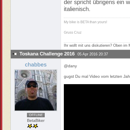
der spricht übrigens ein w
italienisch.
My bike is BETA than yours!
Gruss Cruz
Ihr wollt mit uns diskutieren? Oben i
Toskana Challenge 2016
05 Apr 2016 20:37
chabbes
@dany
gugst Du mal Video vom letzten Jahr
OFFLINE
BetaBiker