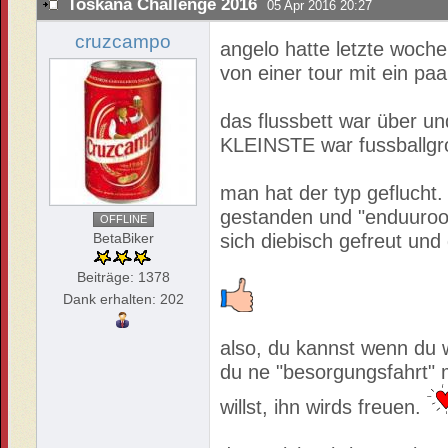
Toskana Challenge 2016
05 Apr 2016 20:27
cruzcampo
angelo hatte letzte woche
von einer tour mit ein pa
das flussbett war über un
KLEINSTE war fussballgr
man hat der typ geflucht
gestanden und "enduuroo
OFFLINE
BetaBiker
sich diebisch gefreut und
Beiträge: 1378
Dank erhalten: 202
also, du kannst wenn du 
du ne "besorgungsfahrt"
willst, ihn wirds freuen.