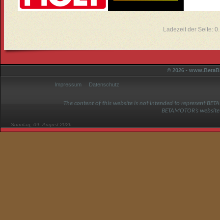
Ladezeit der Seite: 
© 2026 - www.BetaBi
Impressum
Datenschutz
The content of this website is not intended to represent BET
BETAMOTOR’s website
Sonntag, 09. August 2026