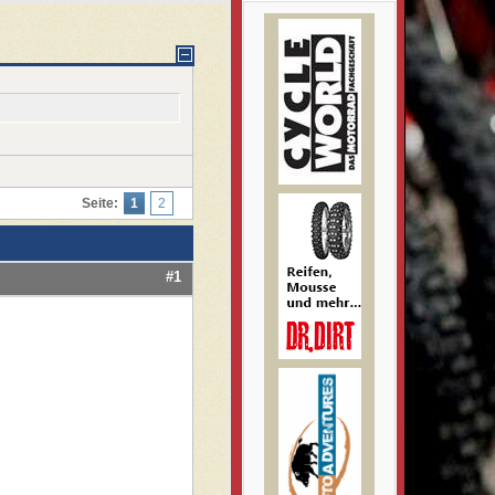
Seite:
1
2
#1