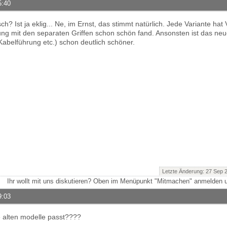
5:40
h? Ist ja eklig... Ne, im Ernst, das stimmt natürlich. Jede Variante hat
sung mit den separaten Griffen schon schön fand. Ansonsten ist das ne
Kabelführung etc.) schon deutlich schöner.
Letzte Änderung: 27 Sep 
Ihr wollt mit uns diskutieren? Oben im Menüpunkt "Mitmachen" anmelden u
9:03
e alten modelle passt????