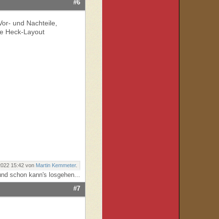
#6
 Vor- und Nachteile,
ue Heck-Layout
2022 15:42 von
Martin Kemmeter
.
nd schon kann's losgehen...
#7