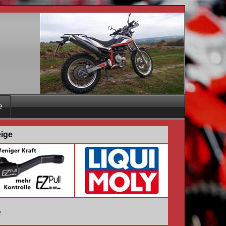
e
eige
e