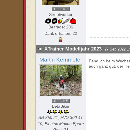
OFFLINE
Streetworker
Beiträge: 296
Dank erhalten: 22
XTrainer Modelljahr 2023
27 Sep 2022 1
Martin Kemmeter
Fand ich beim Wechsel
auch ganz gut, der Heb
OFFLINE
BetaBiker
RR 350 21, EVO 300 4T
19, Electric Motion Epure
Race 21