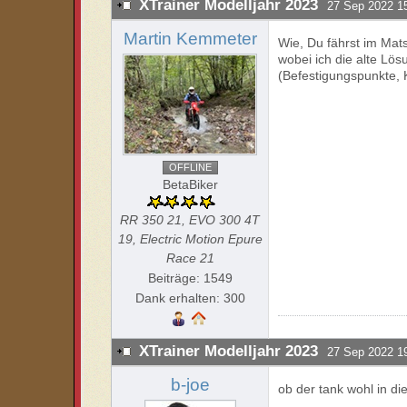
XTrainer Modelljahr 2023
27 Sep 2022 1
Martin Kemmeter
Wie, Du fährst im Matsc
wobei ich die alte Lö
(Befestigungspunkte, 
OFFLINE
BetaBiker
RR 350 21, EVO 300 4T
19, Electric Motion Epure
Race 21
Beiträge: 1549
Dank erhalten: 300
XTrainer Modelljahr 2023
27 Sep 2022 1
b-joe
ob der tank wohl in di