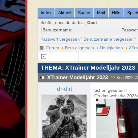
Index
Aktuell
Suche
Mail
Hilfe
Spiel
Schön, dass du da bist,
Gast
Benutzername:
Passwor
Passwort vergessen?
Benutzername vergessen?
Forum
Beta allgemein
Neuigkeiten
XTra
THEMA: XTrainer Modelljahr 2023
XTrainer Modelljahr 2023
17 Sep 2022 2
dr-dirt
Schon gesehen?
Ob das wohl die 2023er