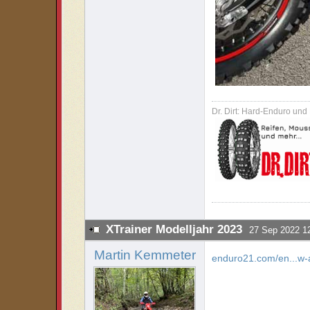
Dr. Dirt: Hard-Enduro und
XTrainer Modelljahr 2023
27 Sep 2022 1
Martin Kemmeter
enduro21.com/en...w-a