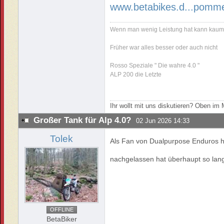
www.betabikes.d...pomme
Wenn man wenig Leistung hat kann kaum 
Früher war alles besser oder auch nicht
Rosso Speziale " Die wahre 4.0 "
ALP 200 die Letzte
Ihr wollt mit uns diskutieren? Oben i
Großer Tank für Alp 4.0?
02 Jun 2026 14:33
Tolek
Als Fan von Dualpurpose Enduros ha
nachgelassen hat überhaupt so lan
OFFLINE
BetaBiker