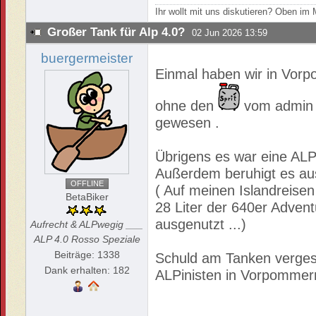
Ihr wollt mit uns diskutieren? Oben i
Großer Tank für Alp 4.0?
02 Jun 2026 13:59
buergermeister
Einmal haben wir in Vo
ohne den
vom admin w
gewesen .
Übrigens es war eine ALP
Außerdem beruhigt es aus
OFFLINE
( Auf meinen Islandreisen
BetaBiker
28 Liter der 640er Advent
ausgenutzt ...)
Aufrecht & ALPwegig ___
ALP 4.0 Rosso Speziale
Beiträge: 1338
Schuld am Tanken vergess
Dank erhalten: 182
ALPinisten in Vorpommern