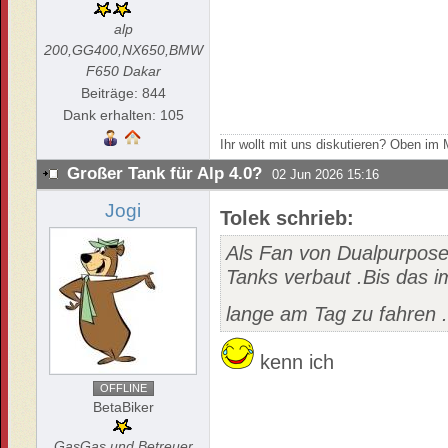
alp
200,GG400,NX650,BMW
F650 Dakar
Beiträge: 844
Dank erhalten: 105
Ihr wollt mit uns diskutieren? Oben i
Großer Tank für Alp 4.0?
02 Jun 2026 15:16
Jogi
Tolek schrieb:
Als Fan von Dualpurpose
Tanks verbaut .Bis das i
lange am Tag zu fahren 
kenn ich
OFFLINE
BetaBiker
GasGas und Betreuer