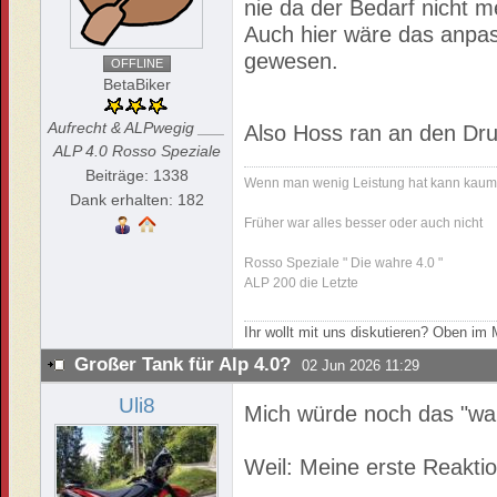
nie da der Bedarf nicht m
Auch hier wäre das anpas
gewesen.
OFFLINE
BetaBiker
Aufrecht & ALPwegig ___
Also Hoss ran an den Dr
ALP 4.0 Rosso Speziale
Beiträge: 1338
Wenn man wenig Leistung hat kann kaum 
Dank erhalten: 182
Früher war alles besser oder auch nicht
Rosso Speziale " Die wahre 4.0 "
ALP 200 die Letzte
Ihr wollt mit uns diskutieren? Oben i
Großer Tank für Alp 4.0?
02 Jun 2026 11:29
Uli8
Mich würde noch das "war
Weil: Meine erste Reaktio