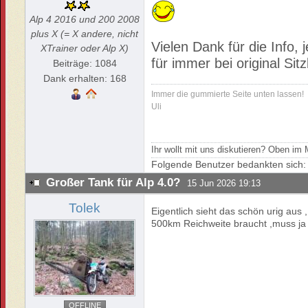
Alp 4 2016 und 200 2008
plus X (= X andere, nicht
Vielen Dank für die Info, 
XTrainer oder Alp X)
für immer bei original Si
Beiträge: 1084
Dank erhalten: 168
Immer die gummierte Seite unten lassen!
Uli
Ihr wollt mit uns diskutieren? Oben i
Folgende Benutzer bedankten sich
Großer Tank für Alp 4.0?
15 Jun 2026 19:13
Tolek
Eigentlich sieht das schön urig aus
500km Reichweite braucht ,muss ja 
OFFLINE