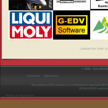
Ladezeit der Seite: 
© 2026 - www.BetaBi
Impressum
Datenschutz
The content of this website is not intended to represent BET
BETAMOTOR’s website
Montag, 10. August 2026