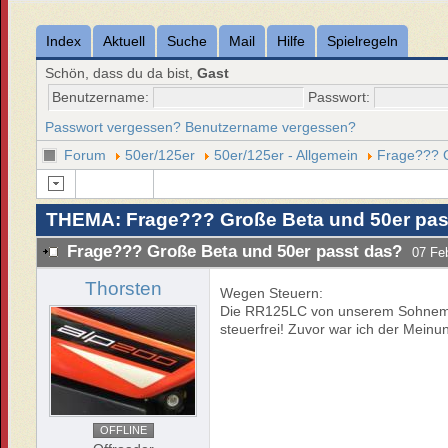
Index
Aktuell
Suche
Mail
Hilfe
Spielregeln
Schön, dass du da bist,
Gast
Benutzername:
Passwort:
Passwort vergessen?
Benutzername vergessen?
Forum
50er/125er
50er/125er - Allgemein
Frage??? G
THEMA: Frage??? Große Beta und 50er pas
Frage??? Große Beta und 50er passt das?
07 Fe
Thorsten
Wegen Steuern:
Die RR125LC von unserem Sohneman
steuerfrei! Zuvor war ich der Meinun
OFFLINE