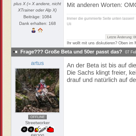
plus X (= X andere, nicht
Mit anderen Worten: OMG
XTrainer oder Alp X)
Beiträge: 1084
Immer die gummierte Seite unten lassen!
Dank erhalten: 168
Uli
Letzte Änderung: 
Ihr wollt mit uns diskutieren? Oben i
Frage??? Große Beta und 50er passt das?
07 Fe
artus
An der Beta ist bis auf di
Die Sachs klingt freier, 
drauf und natürlich auf de
OFFLINE
Streetworker
RR200