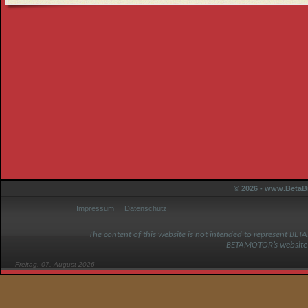
© 2026 - www.BetaBi
Impressum
Datenschutz
The content of this website is not intended to represent BET
BETAMOTOR’s website
Freitag, 07. August 2026