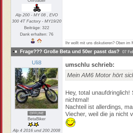
Offroader
Alp 200 - MY 08 , EVO
300 4T Factory - MY19/20
Beiträge: 322
Dank erhalten: 76
Ihr wollt mit uns diskutieren? Oben i
Frage??? Große Beta und 50er passt das?
07 Fe
Uli8
umschlu schrieb:
Mein AM6 Motor hört sic
Hey, total unaufdringlich
nichtmal!
Nachteil ist allerdings, 
Viecher, weil die ja nic
OFFLINE
BetaBiker
Alp 4 2016 und 200 2008